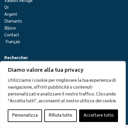
Valeurs Refuge
Or
Argent
Diamants
Bijoux
Contact
Français
Rechercher
Diamo valore alla tua privacy
Utilizziamo i cookie per migliorare la tua esperienza di
navigazione, offrirti pubblicità o contenuti
personalizzati e analizzare il nostro traffico. Cliccando
“Accetta tutti”, acconsenti al nostro utilizzo dei cookie.
©2026 Global Luxury Invest S.p.A.
Numéro de TVA IT09224260969
Politique de confidentialité
–
Politique en matière de cookies
Personalizza
Rifiuta tutto
Accettare tutto