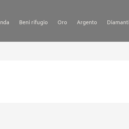
enda
Beni rifugio
Oro
Argento
Diamant