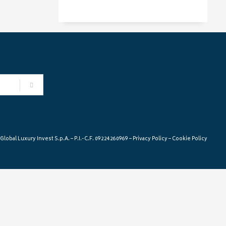
lobal Luxury Invest S.p.A. – P.I.-C.F. 09224260969 –
Privacy Policy
–
Cookie Policy