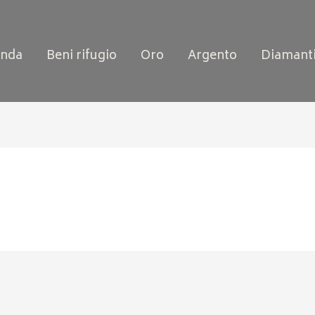
enda
Beni rifugio
Oro
Argento
Diamant