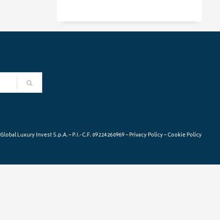
lobal Luxury Invest S.p.A. – P.I.-C.F. 09224260969 –
Privacy Policy
–
Cookie Policy