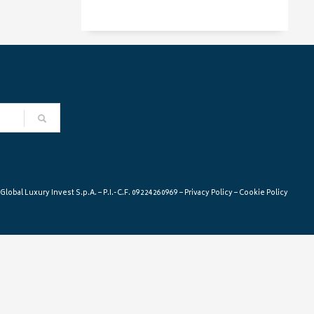
lobal Luxury Invest S.p.A. – P.I.-C.F. 09224260969 –
Privacy Policy
–
Cookie Policy