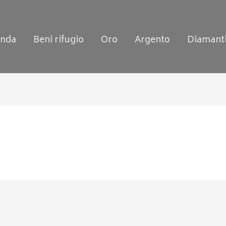
enda
Beni rifugio
Oro
Argento
Diamant