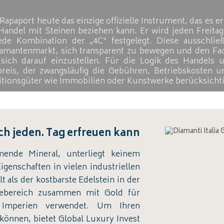
Rapaport heute das einzige offizielle Instrument, das es er
andel mit Steinen beziehen kann. Er wird jeden Freita
de Kombination der „4C“ festgelegt. Diese ausschließ
iamantenmarkt, sich transparent zu bewegen und den Fa
sich darauf einzustellen. Für die Logik des Handels 
spreis, der zwangsläufig die Gebühren, Betriebskosten 
titionsgüter wie Immobilien oder Kunstwerke berücksichti
ich jeden. Tag erfreuen kann
ende Mineral, unterliegt keinem
igenschaften in vielen industriellen
 als der kostbarste Edelstein in der
ebereich zusammen mit Gold für
Imperien verwendet. Um Ihren
können, bietet Global Luxury Invest