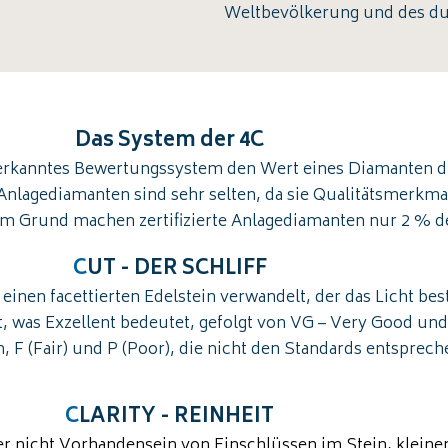
Weltbevölkerung und des du
Das System der 4C
anerkanntes Bewertungssystem den Wert eines Diamanten du
. Anlagediamanten sind sehr selten, da sie Qualitätsmerkma
em Grund machen zertifizierte Anlagediamanten nur 2 % d
C
UT - DER SCHLIFF
n einen facettierten Edelstein verwandelt, der das Licht be
ert, was Exzellent bedeutet, gefolgt von VG – Very Good u
 F (Fair) und P (Poor), die nicht den Standards entsprech
C
LARITY - REINHEIT
oder nicht Vorhandensein von Einschlüssen im Stein, kle