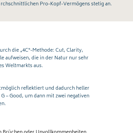
rchschnittlichen Pro-Kopf-Vermögens stetig an.
rch die „4C“-Methode: Cut, Clarity,
le aufweisen, die in der Natur nur sehr
es Weltmarkts aus.
stmöglich reflektiert und dadurch heller
nd G – Good, um dann mit zwei negativen
en.
inen Brüchen oder Unvollkommenheiten